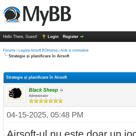
Hello There, Guest!
Login
Register
Forums
›
Legale Airsoft ROmania
›
Acte si normative
Strategie și planificare în Airsoft
ge
Strategie și planificare în Airsoft
Black Sheep
Administrator
04-15-2025, 05:48 PM
Airsoft-ul nu este doar un jo