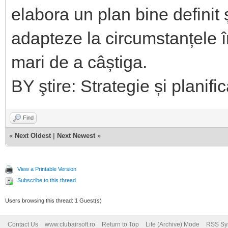
elabora un plan bine definit 
adapteze la circumstanțele 
mari de a câștiga.
BY ştire: Strategie și planifi
Find
«
Next Oldest
|
Next Newest
»
View a Printable Version
Subscribe to this thread
Users browsing this thread: 1 Guest(s)
Contact Us
www.clubairsoft.ro
Return to Top
Lite (Archive) Mode
RSS Syn