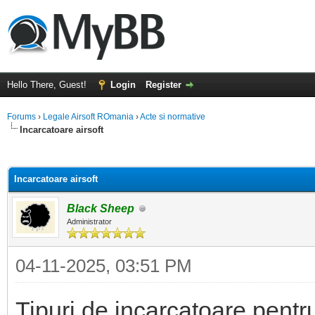
Hello There, Guest!
Login
Register
Forums
›
Legale Airsoft ROmania
›
Acte si normative
Incarcatoare airsoft
ge
Incarcatoare airsoft
Black Sheep
Administrator
04-11-2025, 03:51 PM
Tipuri de incarcatoare pentru 