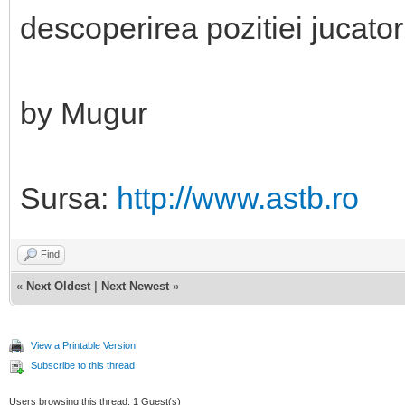
descoperirea pozitiei jucator
by Mugur
Sursa:
http://www.astb.ro
Find
«
Next Oldest
|
Next Newest
»
View a Printable Version
Subscribe to this thread
Users browsing this thread: 1 Guest(s)