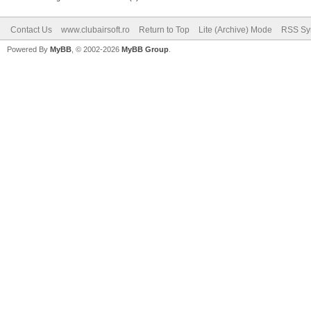
Contact Us
www.clubairsoft.ro
Return to Top
Lite (Archive) Mode
RSS Syn
Powered By
MyBB
, © 2002-2026
MyBB Group
.